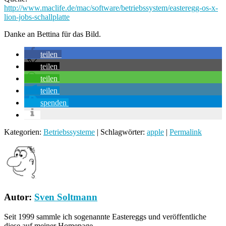
http://www.maclife.de/mac/software/betriebssystem/easteregg-os-x-
lion-jobs-schallplatte
Danke an Bettina für das Bild.
teilen
teilen
teilen
teilen
spenden
Kategorien:
Betriebssysteme
| Schlagwörter:
apple
|
Permalink
Autor:
Sven Soltmann
Seit 1999 sammle ich sogenannte Eastereggs und veröffentliche
diese auf meiner Homepage.