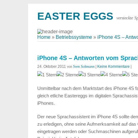
EASTER EGGS
versteckte S
Home
»
Betriebssysteme
»
iPhone 4S – Antwo
iPhone 4S – Antworten vom Sprach
24. Oktober 2011
von
Sven Soltmann
|
Keine Kommentare
|
Unmittelbar nach dem Marktstart des iPhone 4S f
gleich etliche Eastereggs im digitalen Sprachassi
iPhones.
Der neue Sprachassistent im iPhone 4S sollte dem
zu erledigen, ohne seine Aufmerksamkeit auf das 
eingetragen werden oder Suchmaschinen aufgeruf