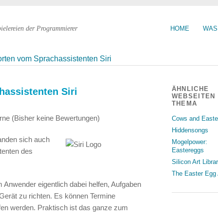
pielereien der Programmierer
HOME
WAS
rten vom Sprachassistenten Siri
ÄHNLICHE
assistenten Siri
WEBSEITEN
THEMA
(Bisher keine Bewertungen)
Cows and Easte
Hiddensongs
anden sich auch
Mogelpower:
Eastereggs
stenten des
Silicon Art Libra
The Easter Egg 
 Anwender eigentlich dabei helfen, Aufgaben
Gerät zu richten. Es können Termine
en werden. Praktisch ist das ganze zum