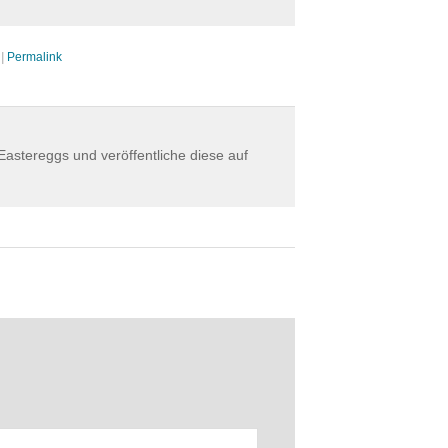
|
Permalink
astereggs und veröffentliche diese auf