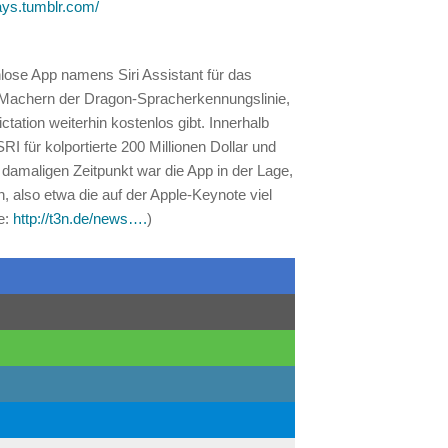
isays.tumblr.com/
nlose App namens Siri Assistant für das
Machern der Dragon-Spracherkennungslinie,
ation weiterhin kostenlos gibt. Innerhalb
 für kolportierte 200 Millionen Dollar und
damaligen Zeitpunkt war die App in der Lage,
 also etwa die auf der Apple-Keynote viel
e:
http://t3n.de/news….
)