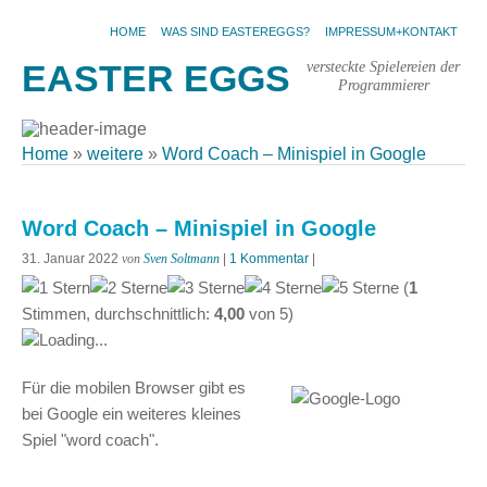
HOME
WAS SIND EASTEREGGS?
IMPRESSUM+KONTAKT
versteckte Spielereien der
EASTER EGGS
Programmierer
Home
»
weitere
»
Word Coach – Minispiel in Google
Word Coach – Minispiel in Google
31. Januar 2022
von
Sven Soltmann
|
1 Kommentar
|
(
1
Stimmen, durchschnittlich:
4,00
von
5
)
Loading...
Für die mobilen Browser gibt es
bei Google ein weiteres kleines
Spiel "word coach".