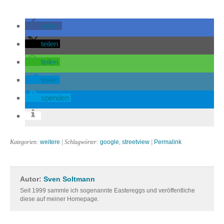
teilen
teilen
teilen
teilen
spenden
Kategorien:
weitere
| Schlagwörter:
google
,
streetview
|
Permalink
Autor:
Sven Soltmann
Seit 1999 sammle ich sogenannte Eastereggs und veröffentliche
diese auf meiner Homepage.