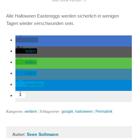
Hier ohne Person :-)
Alle Halloween Eastereggs werden sicherlich in wenigen
Tagen wieder verschwunden sein.
teilen
teilen
teilen
teilen
spenden
Kategorien:
weitere
| Schlagwörter:
google
,
halloween
|
Permalink
Autor:
Sven Soltmann