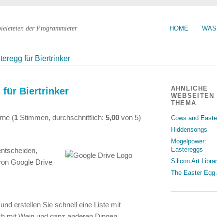
pielereien der Programmierer
HOME
WAS
eregg für Biertrinker
ÄHNLICHE
für Biertrinker
WEBSEITEN
THEMA
(
1
Stimmen, durchschnittlich:
5,00
von
5
)
Cows and Easte
Hiddensongs
Mogelpower:
Eastereggs
 entscheiden,
Silicon Art Libra
von Google Drive
The Easter Egg 
und erstellen Sie schnell eine Liste mit
uch mit Wein und ganz anderen Dingen.