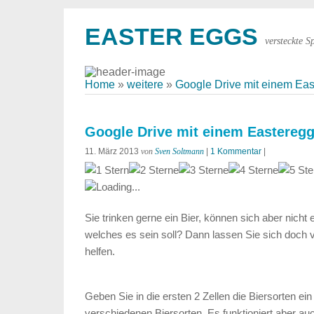
EASTER EGGS
versteckte S
Home
»
weitere
»
Google Drive mit einem East
Google Drive mit einem Easteregg 
11. März 2013
von
Sven Soltmann
|
1 Kommentar
|
Loading...
Sie trinken gerne ein Bier, können sich aber nicht
welches es sein soll? Dann lassen Sie sich doch 
helfen.
Geben Sie in die ersten 2 Zellen die Biersorten ein 
verschiedenen Biersorten. Es funktioniert aber a