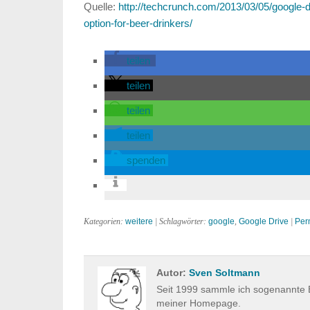
Quelle:
http://techcrunch.com/2013/03/05/google-d
option-for-beer-drinkers/
teilen
teilen
teilen
teilen
spenden
Kategorien:
weitere
| Schlagwörter:
google
,
Google Drive
|
Per
Autor:
Sven Soltmann
Seit 1999 sammle ich sogenannte E
meiner Homepage.