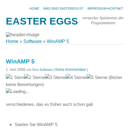
HOME
WAS SIND EASTEREGGS?
IMPRESSUM+KONTAKT
versteckte Spielereien der
EASTER EGGS
Programmierer
Home
»
Software
»
WinAMP 5
WinAMP 5
1. Juni 2006
von
Sven Soltmann
|
Keine Kommentare
|
(Bisher
keine Bewertungen)
Loading...
verschiedenes, das es früher auch schon gab
Starten Sie WinAMP 5