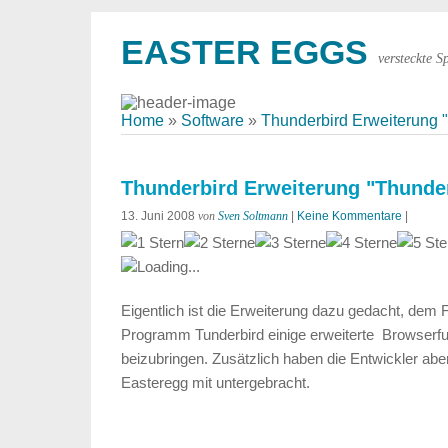
EASTER EGGS
versteckte S
Home
»
Software
»
Thunderbird Erweiterung
Thunderbird Erweiterung "Thund
13. Juni 2008
von
Sven Soltmann
|
Keine Kommentare
|
Loading...
Eigentlich ist die Erweiterung dazu gedacht, dem
Programm Tunderbird einige erweiterte Browserfun
beizubringen. Zusätzlich haben die Entwickler abe
Easteregg mit untergebracht.