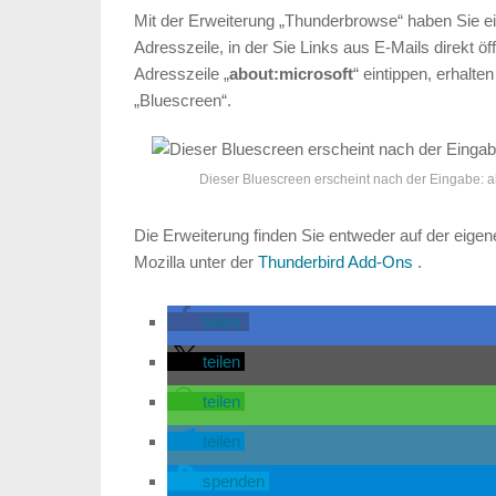
Mit der Erweiterung „Thunderbrowse“ haben Sie e
Adresszeile, in der Sie Links aus E-Mails direkt ö
Adresszeile „
about:microsoft
“ eintippen, erhalt
„Bluescreen“.
Dieser Bluescreen erscheint nach der Eingabe: a
Die Erweiterung finden Sie entweder auf der ei
Mozilla unter der
Thunderbird Add-Ons
.
teilen
teilen
teilen
teilen
spenden