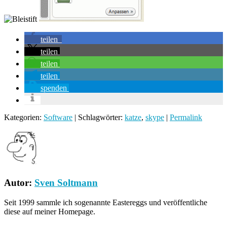
teilen
teilen
teilen
teilen
spenden
Kategorien:
Software
| Schlagwörter:
katze
,
skype
|
Permalink
Autor:
Sven Soltmann
Seit 1999 sammle ich sogenannte Eastereggs und veröffentliche
diese auf meiner Homepage.