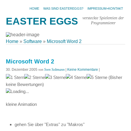
HOME
WAS SIND EASTEREGGS?
IMPRESSUM+KONTAKT
versteckte Spielereien der
EASTER EGGS
Programmierer
Home
»
Software
»
Microsoft Word 2
Microsoft Word 2
30. Dezember 2005
von
Sven Soltmann
|
Keine Kommentare
|
(Bisher
keine Bewertungen)
Loading...
kleine Animation
gehen Sie über "Extras" zu "Makros"