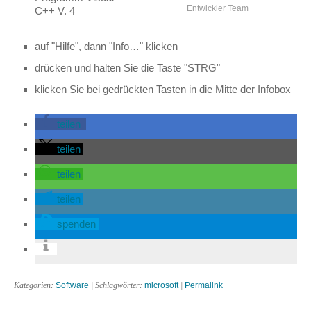
Entwickler Team
C++ V. 4
auf "Hilfe", dann "Info…" klicken
drücken und halten Sie die Taste "STRG"
klicken Sie bei gedrückten Tasten in die Mitte der Infobox
teilen
teilen
teilen
teilen
spenden
Kategorien:
Software
| Schlagwörter:
microsoft
|
Permalink