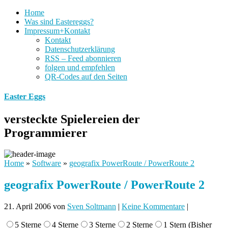
Home
Was sind Eastereggs?
Impressum+Kontakt
Kontakt
Datenschutzerklärung
RSS – Feed abonnieren
folgen und empfehlen
QR-Codes auf den Seiten
Easter Eggs
versteckte Spielereien der
Programmierer
Home
»
Software
»
geografix PowerRoute / PowerRoute 2
geografix PowerRoute / PowerRoute 2
21. April 2006
von
Sven Soltmann
|
Keine Kommentare
|
5 Sterne
4 Sterne
3 Sterne
2 Sterne
1 Stern
(Bisher