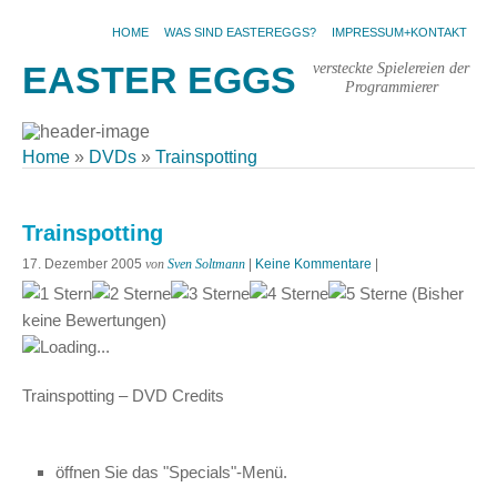
HOME
WAS SIND EASTEREGGS?
IMPRESSUM+KONTAKT
versteckte Spielereien der
EASTER EGGS
Programmierer
Home
»
DVDs
»
Trainspotting
Trainspotting
17. Dezember 2005
von
Sven Soltmann
|
Keine Kommentare
|
(Bisher
keine Bewertungen)
Loading...
Trainspotting – DVD Credits
öffnen Sie das "Specials"-Menü.