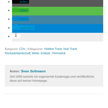
teilen
teilen
teilen
spenden
Kategorien:
CDs
| Schlagwörter:
Hidden Track
,
Null-Track
,
Rückwärtsbotschaft
,
Welle: Erdball
|
Permalink
Autor:
Sven Soltmann
Seit 1999 sammle ich sogenannte Eastereggs und veröffentliche
diese auf meiner Homepage.