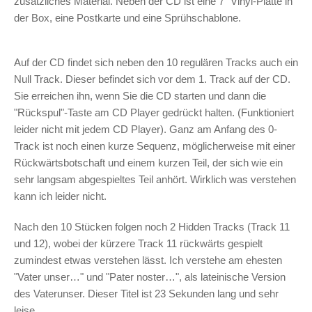
zusätzliches Material. Neben der CD ist eine 7″ Vinyl-Platte in
der Box, eine Postkarte und eine Sprühschablone.
Auf der CD findet sich neben den 10 regulären Tracks auch ein
Null Track. Dieser befindet sich vor dem 1. Track auf der CD.
Sie erreichen ihn, wenn Sie die CD starten und dann die
"Rückspul"-Taste am CD Player gedrückt halten. (Funktioniert
leider nicht mit jedem CD Player). Ganz am Anfang des 0-
Track ist noch einen kurze Sequenz, möglicherweise mit einer
Rückwärtsbotschaft und einem kurzen Teil, der sich wie ein
sehr langsam abgespieltes Teil anhört. Wirklich was verstehen
kann ich leider nicht.
Nach den 10 Stücken folgen noch 2 Hidden Tracks (Track 11
und 12), wobei der kürzere Track 11 rückwärts gespielt
zumindest etwas verstehen lässt. Ich verstehe am ehesten
"Vater unser…" und "Pater noster…", als lateinische Version
des Vaterunser. Dieser Titel ist 23 Sekunden lang und sehr
leise.