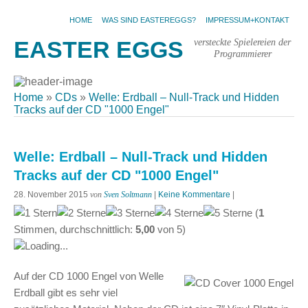
HOME
WAS SIND EASTEREGGS?
IMPRESSUM+KONTAKT
versteckte Spielereien der
EASTER EGGS
Programmierer
Home
»
CDs
»
Welle: Erdball – Null-Track und Hidden
Tracks auf der CD "1000 Engel"
Welle: Erdball – Null-Track und Hidden
Tracks auf der CD "1000 Engel"
28. November 2015
von
Sven Soltmann
|
Keine Kommentare
|
(
1
Stimmen, durchschnittlich:
5,00
von
5
)
Loading...
Auf der CD 1000 Engel von Welle
Erdball gibt es sehr viel