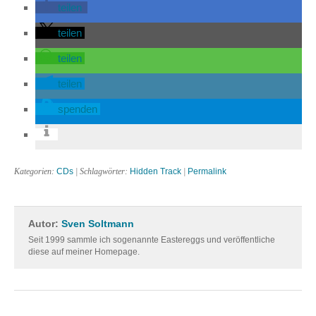
teilen
teilen
teilen
teilen
spenden
Kategorien:
CDs
| Schlagwörter:
Hidden Track
|
Permalink
Autor:
Sven Soltmann
Seit 1999 sammle ich sogenannte Eastereggs und veröffentliche
diese auf meiner Homepage.