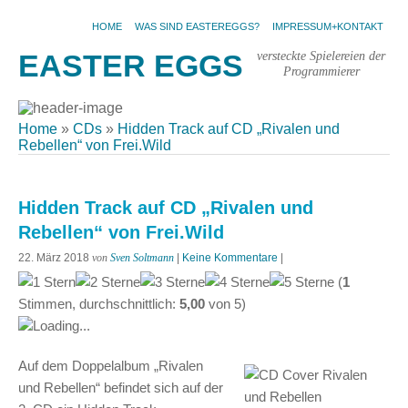
HOME
WAS SIND EASTEREGGS?
IMPRESSUM+KONTAKT
versteckte Spielereien der
EASTER EGGS
Programmierer
Home
»
CDs
»
Hidden Track auf CD „Rivalen und
Rebellen“ von Frei.Wild
Hidden Track auf CD „Rivalen und
Rebellen“ von Frei.Wild
22. März 2018
von
Sven Soltmann
|
Keine Kommentare
|
(
1
Stimmen, durchschnittlich:
5,00
von
5
)
Loading...
Auf dem Doppelalbum „Rivalen
und Rebellen“ befindet sich auf der