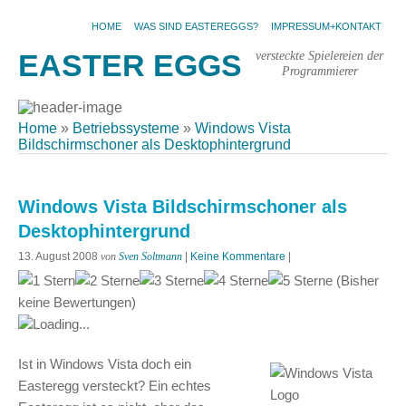
HOME
WAS SIND EASTEREGGS?
IMPRESSUM+KONTAKT
versteckte Spielereien der
EASTER EGGS
Programmierer
Home
»
Betriebssysteme
»
Windows Vista
Bildschirmschoner als Desktophintergrund
Windows Vista Bildschirmschoner als
Desktophintergrund
13. August 2008
von
Sven Soltmann
|
Keine Kommentare
|
(Bisher
keine Bewertungen)
Loading...
Ist in Windows Vista doch ein
Easteregg versteckt? Ein echtes